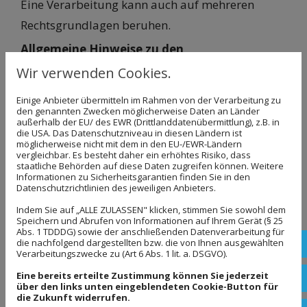
Eine Verarbeitung kann auch auf mehreren
Rechtsgrundlagen beruhen.
Allgemeine Hinweise zu den
Rechtsgrundlagen der Datenverarbeitung
Wir verwenden Cookies.
auf dieser Website
Einige Anbieter übermitteln im Rahmen von der Verarbeitung zu
den genannten Zwecken möglicherweise Daten an Länder
Sofern Sie in die Datenverarbeitung eingewilligt
außerhalb der EU/ des EWR (Drittlanddatenübermittlung), z.B. in
die USA. Das Datenschutzniveau in diesen Ländern ist
haben, verarbeiten wir Ihre personenbezogenen
möglicherweise nicht mit dem in den EU-/EWR-Ländern
Daten auf Grundlage von Art. 6 Abs. 1 lit. a DS-
vergleichbar. Es besteht daher ein erhöhtes Risiko, dass
staatliche Behörden auf diese Daten zugreifen können. Weitere
GVO bzw. Art. 9 Abs. 2 lit. a DS-GVO, sofern
Informationen zu Sicherheitsgarantien finden Sie in den
Datenschutzrichtlinien des jeweiligen Anbieters.
besondere Datenkategorien nach Art. 9 Abs. 1
Indem Sie auf „ALLE ZULASSEN" klicken, stimmen Sie sowohl dem
DS-GVO verarbeitet werden. Im Falle einer
Speichern und Abrufen von Informationen auf Ihrem Gerät (§ 25
Abs. 1 TDDDG) sowie der anschließenden Datenverarbeitung für
ausdrücklichen Einwilligung in die Übertragung
die nachfolgend dargestellten bzw. die von Ihnen ausgewählten
Rufe
Verarbeitungszwecke zu (Art 6 Abs. 1 lit. a. DSGVO).
personenbezogener Daten in Drittstaaten erfolgt
Eine bereits erteilte Zustimmung können Sie jederzeit
die Datenverarbeitung außerdem auf Grundlage
Schr
über den links unten eingeblendeten Cookie-Button für
die Zukunft widerrufen.
von Art. 49 Abs. 1 lit. a DS-GVO. Sofern Sie in die