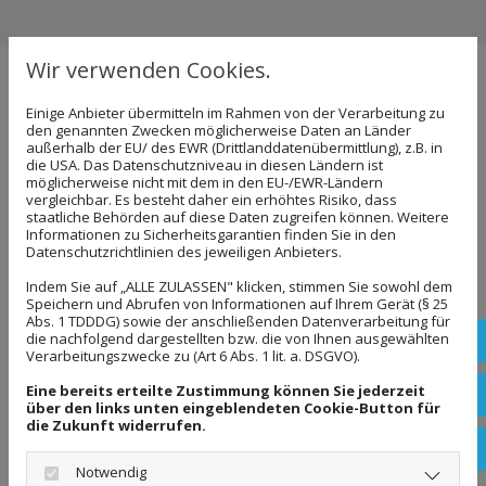
Wir verwenden Cookies.
Alles über Bauschlussreinigung
Einige Anbieter übermitteln im Rahmen von der Verarbeitung zu
den genannten Zwecken möglicherweise Daten an Länder
außerhalb der EU/ des EWR (Drittlanddatenübermittlung), z.B. in
Die Bauschlussreinigung findet nach der
die USA. Das Datenschutzniveau in diesen Ländern ist
möglicherweise nicht mit dem in den EU-/EWR-Ländern
Fertigstellung von Neubau-, Umbau- oder
vergleichbar. Es besteht daher ein erhöhtes Risiko, dass
staatliche Behörden auf diese Daten zugreifen können. Weitere
Renovierungsarbeiten statt. Bevor der Einzug
Informationen zu Sicherheitsgarantien finden Sie in den
Datenschutzrichtlinien des jeweiligen Anbieters.
stattfindet, sollte zuvor für die Sauberkeit
gewährleistet werden, dies übernehmen wir im
Indem Sie auf „ALLE ZULASSEN" klicken, stimmen Sie sowohl dem
Speichern und Abrufen von Informationen auf Ihrem Gerät (§ 25
Rahmen der Bauschlussreinigung.
Abs. 1 TDDDG) sowie der anschließenden Datenverarbeitung für
die nachfolgend dargestellten bzw. die von Ihnen ausgewählten
Rufe
Verarbeitungszwecke zu (Art 6 Abs. 1 lit. a. DSGVO).
Selbst während der Bauphasen können wir für die
Eine bereits erteilte Zustimmung können Sie jederzeit
Schr
Zwischenreinigungen sorgen, ebenso für die
über den links unten eingeblendeten Cookie-Button für
die Zukunft widerrufen.
Reinigung nach der Fertigstellung, dies würde auch
Bew
eine Grob- und Feinreinigung umfassen, sodass
Notwendig